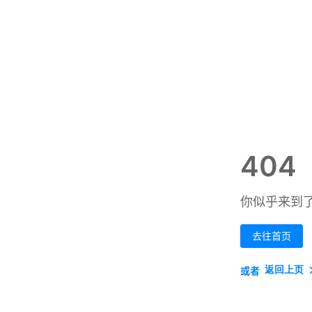
404
你似乎来到
去往首页
返回上页
或者