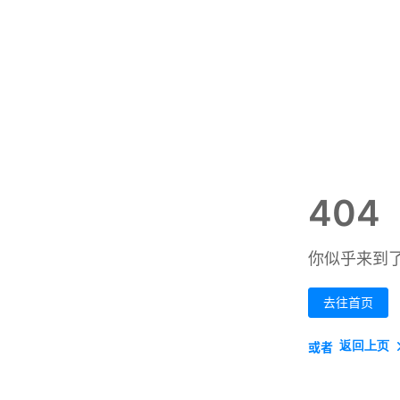
404
你似乎来到
去往首页
返回上页
或者