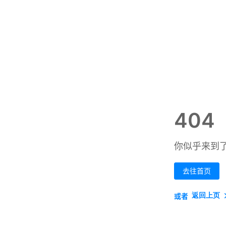
404
你似乎来到
去往首页
返回上页
或者