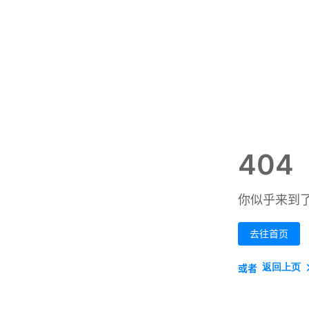
404
你似乎来到
去往首页
返回上页
或者