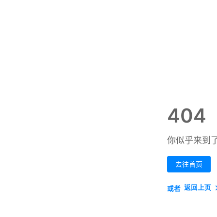
404
你似乎来到
去往首页
返回上页
或者