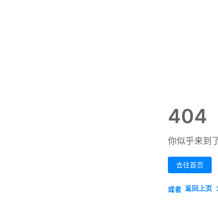
404
你似乎来到
去往首页
返回上页
或者