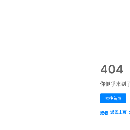
404
你似乎来到
去往首页
返回上页
或者