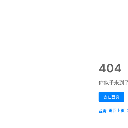
404
你似乎来到
去往首页
返回上页
或者