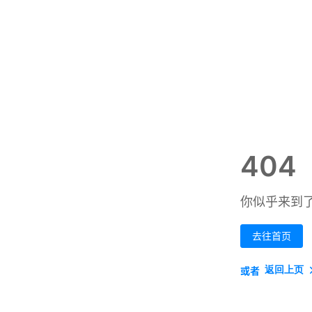
404
你似乎来到
去往首页
返回上页
或者