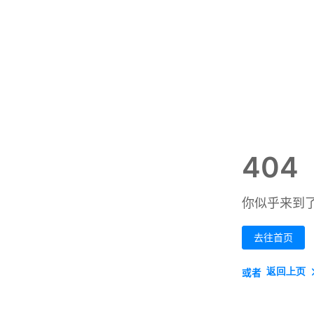
404
你似乎来到
去往首页
返回上页
或者