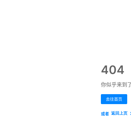
404
你似乎来到
去往首页
返回上页
或者