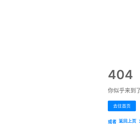
404
你似乎来到
去往首页
返回上页
或者