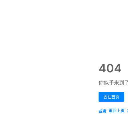
404
你似乎来到
去往首页
返回上页
或者