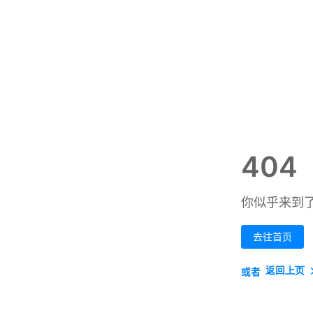
404
你似乎来到
去往首页
返回上页
或者