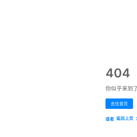
404
你似乎来到
去往首页
返回上页
或者