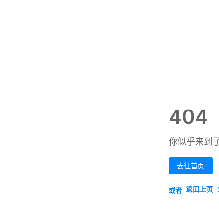
404
你似乎来到
去往首页
返回上页
或者