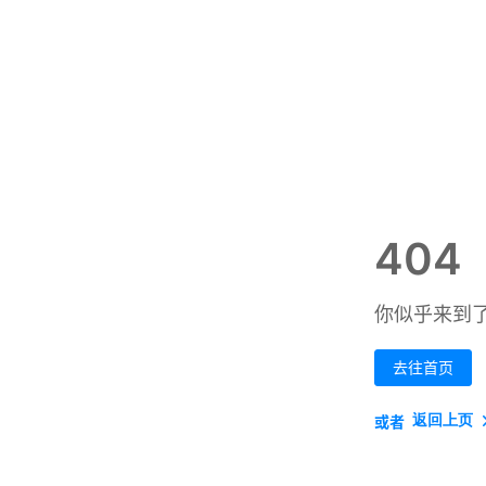
404
你似乎来到
去往首页
返回上页
或者